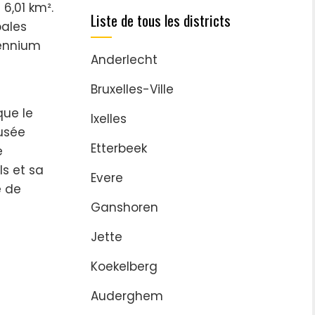
 6,01 km².
Liste de tous les districts
pales
lennium
Anderlecht
Bruxelles-Ville
que le
Ixelles
musée
Etterbeek
e
s et sa
Evere
e de
Ganshoren
Jette
Koekelberg
Auderghem