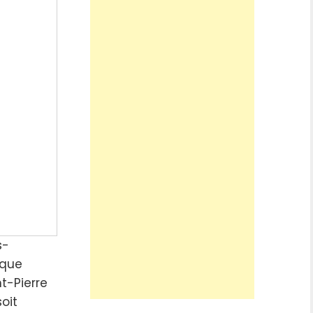
s-
rque
t-Pierre
oit