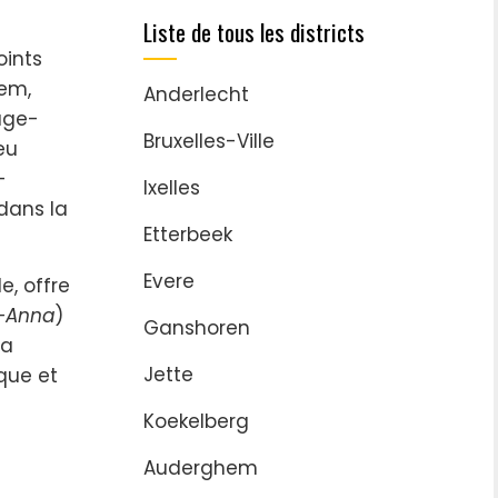
Liste de tous les districts
oints
hem,
Anderlecht
uge-
Bruxelles-Ville
eu
-
Ixelles
 dans la
Etterbeek
Evere
e, offre
t-Anna
)
Ganshoren
La
Jette
que et
Koekelberg
Auderghem