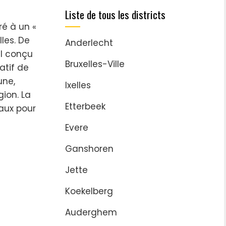
Liste de tous les districts
é à un «
lles. De
Anderlecht
el conçu
Bruxelles-Ville
atif de
une,
Ixelles
gion. La
Etterbeek
aux pour
Evere
Ganshoren
Jette
Koekelberg
Auderghem