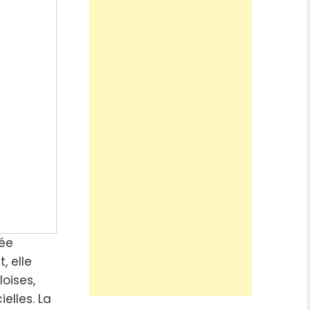
ée
, elle
oises,
elles. La