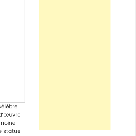
célèbre
-d’œuvre
rimoine
e statue