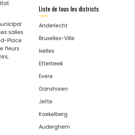
ltat
Liste de tous les districts
municipal
Anderlecht
ses salles
Bruxelles-Ville
and-Place
 fleurs
Ixelles
irs,
Etterbeek
Evere
Ganshoren
Jette
Koekelberg
Auderghem